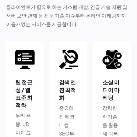
클라이언트가 필요로 하는 커스텀 개발, 긴급 기술 지원 및
서버 보안 관제 등 전문 기술 이슈부터 온라인 마케팅까지
이음새없는 서비스를 제공합니다.
웹 접근
검색 엔
소셜 미
성 / 웹
진 최적
디어 마
표준 최
화
케팅
적화
중요해
강력한
우리 은
진 테크
AI 기술
행, UD
니컬
을 활용
치과 그
SEO부
해 틱톡,