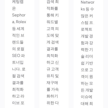
케팅랩
검색 최
Networ
은
적화를
ks 등 수
Sephor
통해 키
많은 커
a, Rolex
워드별
스텀 프
등 세계
고객 의
로젝트
적인 브
도에 맞
개발 경
랜드들
게 검색
험과 강
의 로컬
결과를
력한 기
SEO 파
최적화
술 리더
트너입
하고 신
쉽 기반
니다. 로
규 고객
으로 고
컬 검색
유치 및
객이 원
결과를
재구매
하는 모
최적화
를 가속
든 개발
하고 라
화하기
이슈에
이브 포
위한 다
대해 최