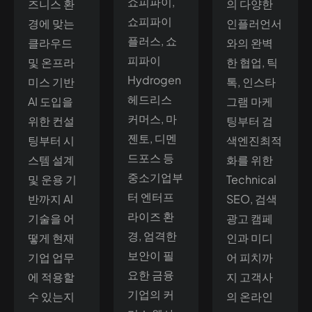
쇼피파이,
즈니스 환
의 다양한
쇼피파이
경에 맞는
인플러언서
플러스, 쇼
클라우드
와의 완벽
피파이
및 온프라
한 협업, 틱
Hydrogen
미스 기반
톡, 인스타
헤드리스
AI 도입을
그램 마케
커머스, 마
위한 컨설
팅부터 검
젠토, 디멘
팅부터 시
색엔진최적
드포스 등
스템 설계
화를 위한
중소기업부
및 운용 기
Technical
터 엔터프
반까지 AI
SEO, 검색
라이즈 환
기술을 어
광고 캠페
경, 엄격한
떻게 현재
인과 미디
보안이 필
기업 업무
어 피치까
요한 금융
에 적용할
지 고객사
기업의 커
수 있는지
의 온라인