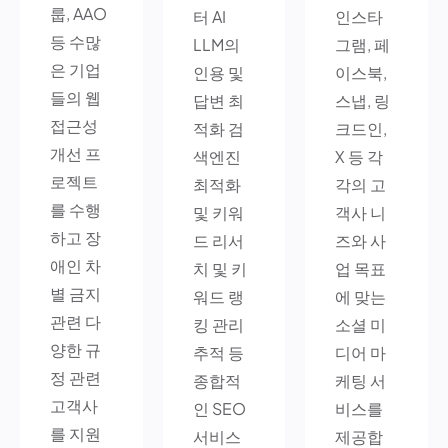
룹, AAO
터 AI
인스타
등 수많
LLM의
그램, 페
은 기업
인용 및
이스북,
들의 웹
답변 최
스냅, 링
접근성
적화 검
크드인,
개선 프
색엔진
X 등 각
로젝트
최적화
각의 고
를 수행
및 키워
객사 니
하고 장
드 리서
즈와 사
애인 차
치 및 키
업 목표
별 금지
워드 랭
에 맞는
관련 다
킹 관리
소셜 미
양한 규
추적 등
디어 마
정 관련
종합적
케팅 서
고객사
인 SEO
비스를
를 지원
서비스
제공합