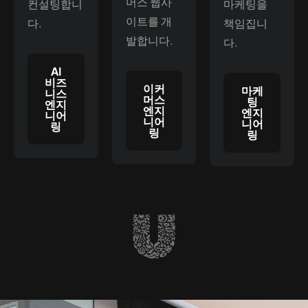
머스 웹사
컨설팅합니
마케팅을
이트를 개
다.
책임집니
발합니다.
다.
AI
비즈
이커
마케
니스
머스
팅
엔지
엔지
엔지
니어
니어
니어
링
링
링